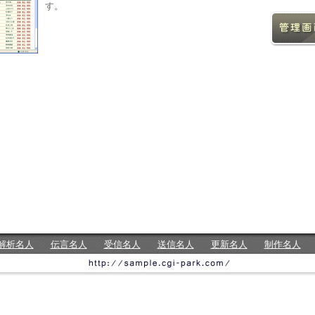
す。
解析名人
伝言名人
受信名人
送信名人
更新名人
制作名人