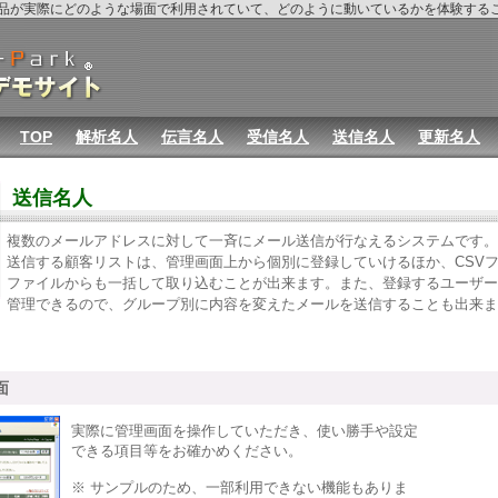
rk製品が実際にどのような場面で利用されていて、どのように動いているかを体験す
TOP
解析名人
伝言名人
受信名人
送信名人
更新名人
送信名人
複数のメールアドレスに対して一斉にメール送信が行なえるシステムです。
送信する顧客リストは、管理画面上から個別に登録していけるほか、CSV
ファイルからも一括して取り込むことが出来ます。また、登録するユーザー
管理できるので、グループ別に内容を変えたメールを送信することも出来ま
面
実際に管理画面を操作していただき、使い勝手や設定
できる項目等をお確かめください。
※ サンプルのため、一部利用できない機能もありま