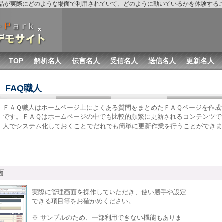
rk製品が実際にどのような場面で利用されていて、どのように動いているかを体験す
TOP
解析名人
伝言名人
受信名人
送信名人
更新名人
FAQ職人
ＦＡＱ職人はホームページ上によくある質問をまとめたＦＡＱページを作成
です。ＦＡＱはホームページの中でも比較的頻繁に更新されるコンテンツで
人でシステム化しておくことでだれでも簡単に更新作業を行うことができま
面
実際に管理画面を操作していただき、使い勝手や設定
できる項目等をお確かめください。
※ サンプルのため、一部利用できない機能もありま