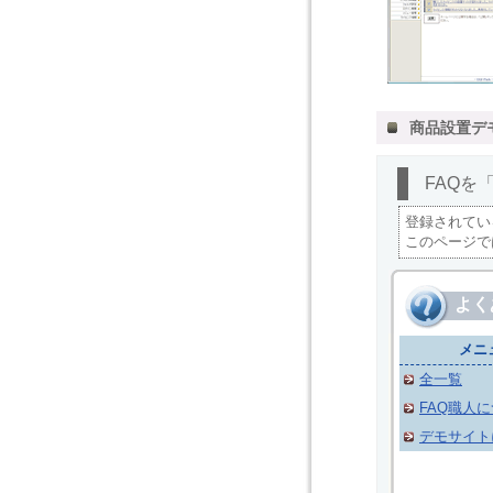
商品設置デ
FAQを
登録されてい
このページで
よく
メニ
全一覧
FAQ職人
デモサイト