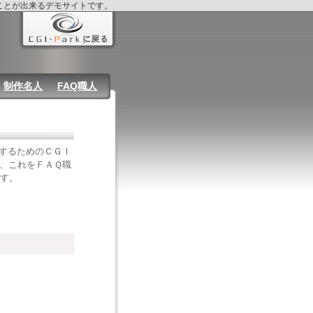
ることが出来るデモサイトです。
制作名人
FAQ職人
するためのＣＧＩ
、これをＦＡＱ職
す。